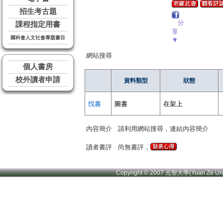
招生考古題
分
課程指定用書
享
國科會人文社會專題書目
▼
網站搜尋
個人書房
校外讀者申請
資料類型
狀態
找書
圖書
在架上
內容簡介
請利用網站搜尋，連結內容簡介
讀者書評
尚無書評，
Copyright © 2007 元智大學(Yuan Ze U