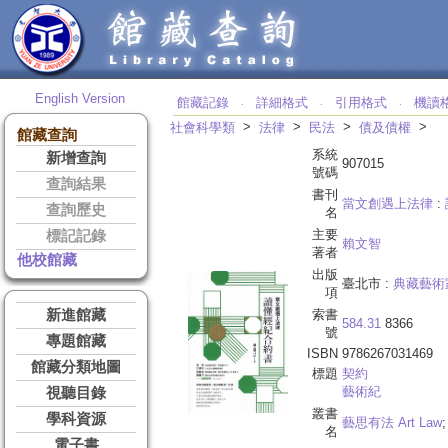
English Version
館藏記錄
詳細格式
引用格式
機讀
‧
‧
‧
>
>
>
>
社會科學類
法律
民法
債及債權
館藏查詢
系統
新增查詢
907015
號碼
查詢結果
書刊
當文創遇上法律
:
查詢歷史
名
主要
標記記錄
賴文智
著者
他校館藏
出版
臺北市 :
典藏藝術
項
新進館藏
索書
584.31
8366
號
專題館藏
ISBN
9786267031469
館藏分類地圖
標題
契約
藝術紀
視聽目錄
叢書
學科資源
藝思有法 Art Law
名
電子書