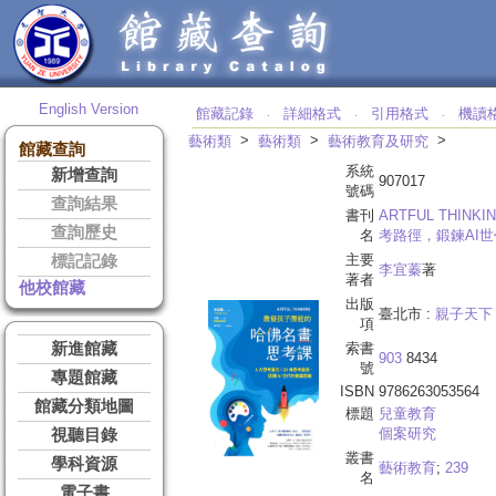
English Version
館藏記錄
詳細格式
引用格式
機讀
‧
‧
‧
>
>
>
藝術類
藝術類
藝術教育及研究
館藏查詢
系統
新增查詢
907017
號碼
查詢結果
書刊
ARTFUL THI
查詢歷史
名
考路徑，鍛鍊AI
主要
標記記錄
李宜蓁
著
著者
他校館藏
出版
臺北市 :
親子天下
項
新進館藏
索書
903
8434
號
專題館藏
ISBN
9786263053564
館藏分類地圖
標題
兒童教育
個案研究
視聽目錄
叢書
學科資源
藝術教育
;
239
名
電子書