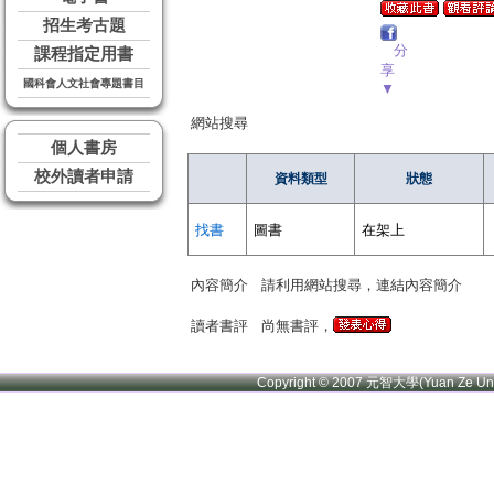
招生考古題
分
課程指定用書
享
國科會人文社會專題書目
▼
網站搜尋
個人書房
校外讀者申請
資料類型
狀態
找書
圖書
在架上
內容簡介
請利用網站搜尋，連結內容簡介
讀者書評
尚無書評，
Copyright © 2007 元智大學(Yuan Ze U