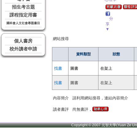
招生考古題
課程指定用書
分
國科會人文社會專題書目
享
▼
網站搜尋
個人書房
校外讀者申請
資料類型
狀態
找書
圖書
在架上
找書
圖書
在架上
內容簡介
請利用網站搜尋，連結內容簡介
讀者書評
尚無書評，
Copyright © 2007 元智大學(Yuan Ze U