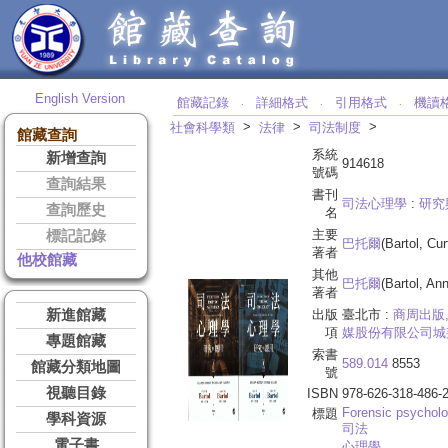
English Version
館藏記錄
詳細格式
引用格式
機讀
‧
‧
‧
>
>
>
社會科學類
法律
司法制度
館藏查詢
系統
新增查詢
914618
號碼
查詢結果
書刊
司法心理學
:
研究
查詢歷史
名
主要
標記記錄
巴托爾
(Bartol, Cur
著者
他校館藏
其他
巴托爾
(Bartol, An
著者
新進館藏
出版
臺北市 :
商周出版
項
媒股份有限公司城
專題館藏
索書
589.014
8553
館藏分類地圖
號
視聽目錄
ISBN
978-626-318-486-
Forensic psychol
標題
學科資源
司法
電子書
心理學