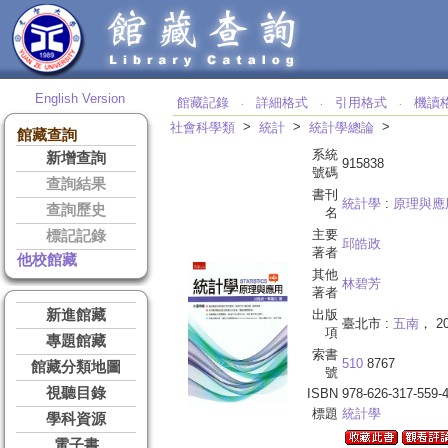
English Version
館藏記錄
詳細格式
引用格式
機讀
‧
‧
‧
>
>
>
社會科學類
統計
統計學總論
館藏查詢
系統
新增查詢
915838
號碼
查詢結果
書刊
統計學
:
原理與應
查詢歷史
名
主要
標記記錄
邱皓政
著者
他校館藏
其他
林碧芳
著者
新進館藏
出版
臺北市 :
五南
， 20
項
專題館藏
索書
510
8767
館藏分類地圖
號
視聽目錄
ISBN
978-626-317-559-
標題
統計學
學科資源
電子書