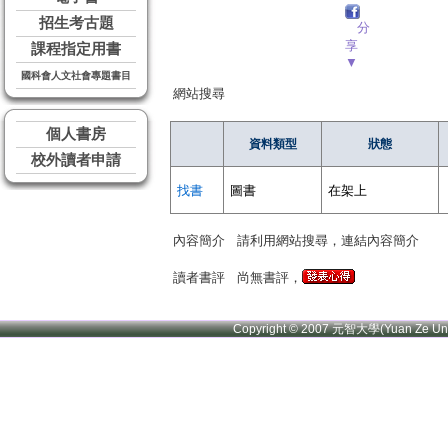
招生考古題
分
享
課程指定用書
▼
國科會人文社會專題書目
網站搜尋
個人書房
資料類型
狀態
校外讀者申請
找書
圖書
在架上
內容簡介
請利用網站搜尋，連結內容簡介
讀者書評
尚無書評，
Copyright © 2007 元智大學(Yuan Ze U