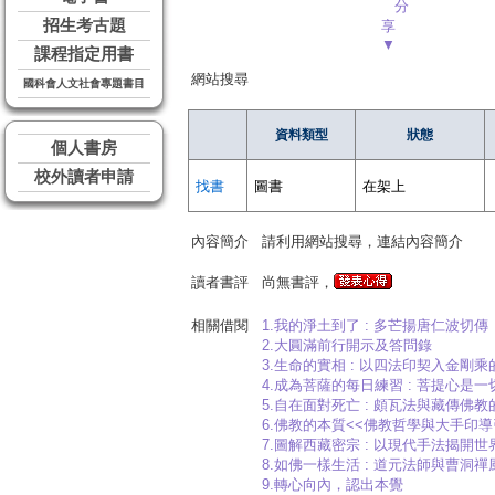
分
招生考古題
享
▼
課程指定用書
網站搜尋
國科會人文社會專題書目
資料類型
狀態
個人書房
校外讀者申請
找書
圖書
在架上
內容簡介
請利用網站搜尋，連結內容簡介
讀者書評
尚無書評，
相關借閱
1.我的淨土到了 : 多芒揚唐仁波切傳
2.大圓滿前行開示及答問錄
3.生命的實相 : 以四法印契入金剛
4.成為菩薩的每日練習 : 菩提心是
5.自在面對死亡 : 頗瓦法與藏傳佛
6.佛教的本質<<佛教哲學與大手印導
7.圖解西藏密宗 : 以現代手法揭開
8.如佛一樣生活 : 道元法師與曹洞禪
9.轉心向內，認出本覺