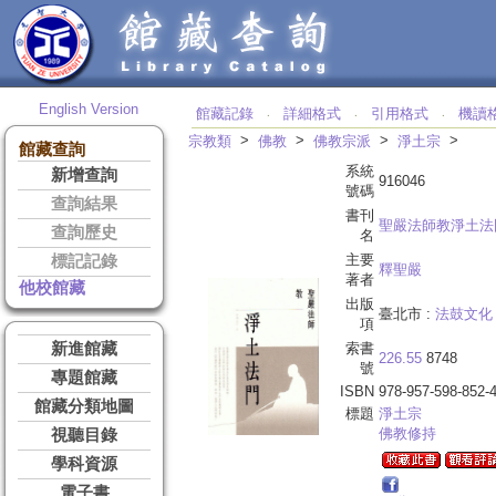
English Version
館藏記錄
詳細格式
引用格式
機讀
‧
‧
‧
>
>
>
>
宗教類
佛教
佛教宗派
淨土宗
館藏查詢
系統
新增查詢
916046
號碼
查詢結果
書刊
聖嚴法師教淨土法
查詢歷史
名
主要
標記記錄
釋聖嚴
著者
他校館藏
出版
臺北市 :
法鼓文化
項
新進館藏
索書
226.55
8748
號
專題館藏
ISBN
978-957-598-852-
館藏分類地圖
標題
淨土宗
佛教修持
視聽目錄
學科資源
電子書