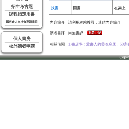
招生考古題
找書
圖書
在架上
課程指定用書
國科會人文社會專題書目
內容簡介
請利用網站搜尋，連結內容簡介
讀者書評
尚無書評，
個人書房
相關借閱
1.書店學 : 愛書人的靈魂窩居，6
校外讀者申請
Copy