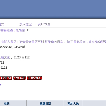
格式
加入標記
列印本頁
‧
>
>
書籍經銷；販售業
，有間古書店
:
英倫傳奇書店亨利.莎樂倫的日常， 除了書業秘辛，還有鬼魂與
Darkshire, Oliver)著
悅知文化
， 2023[民112]
752
88122
▼
狀態
應還日期
預約人數