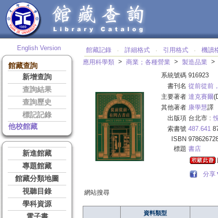
English Version
館藏記錄
詳細格式
引用格式
機讀
‧
‧
‧
>
>
應用科學類
商業；各種營業
製造品業
館藏查詢
系統號碼
916923
新增查詢
書刊名
從前從前
查詢結果
主要著者
達克賽爾
(
查詢歷史
其他著者
康學慧
譯
標記記錄
出版項
台北市 :
他校館藏
索書號
487.641
8
ISBN
97862672
標題
書店
新進館藏
專題館藏
分享
館藏分類地圖
視聽目錄
網站搜尋
學科資源
資料類型
電子書