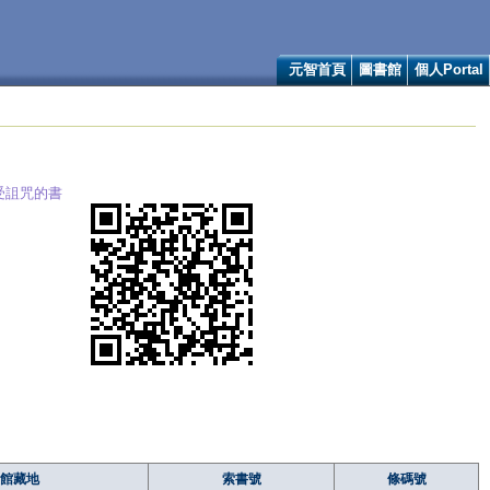
元智首頁
圖書館
個人Portal
受詛咒的書
館藏地
索書號
條碼號