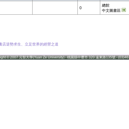
總館
0
中文圖書區
0家書店逆勢求生、立足世界的經營之道
right © 2007 元智大學(Yuan Ze University) ‧ 桃園縣中壢市 320 遠東路135號 ‧ (03)46