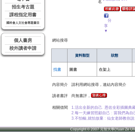
名
招生考古題
課程指定用書
分
國科會人文社會專題書目
享
▼
個人書房
網站搜尋
校外讀者申請
資料類型
狀態
找書
圖書
在架上
內容簡介
請利用網站搜尋，連結內容簡介
讀者書評
尚無書評，
相關借閱
1.活出全新的自己. 恩佐全彩插圖典
2.每一天練習照顧自己 : 當我們為
3.不怕輸,就怕放棄 : 仙女老師教
Copyright © 2007 元智大學(Yuan Ze U