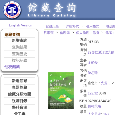
English Version
館藏記錄
詳細格式
引用格式
機讀
‧
‧
‧
>
>
>
哲學類
倫理學
個人倫理；修身
修養
館藏查詢
系統
新增查詢
917133
號碼
查詢結果
書刊
我喜歡說話漂亮的
查詢歷史
名
主要
標記記錄
金範俊
著者
他校館藏
其他
陳思瑋
著者
新進館藏
出版
臺北市 :
先覺
， 20
項
專題館藏
索書
192.32
8679
館藏分類地圖
號
視聽目錄
ISBN
9789861344546
標題
價格策略
學科資源
叢書
電子書
人文思潮
;
163