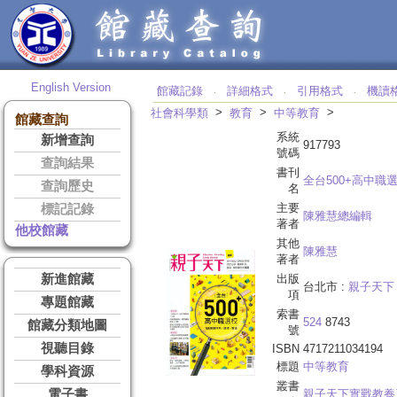
English Version
館藏記錄
詳細格式
引用格式
機讀
‧
‧
‧
>
>
>
社會科學類
教育
中等教育
館藏查詢
系統
新增查詢
917793
號碼
查詢結果
書刊
全台500+高中職
查詢歷史
名
主要
標記記錄
陳雅慧總編輯
著者
他校館藏
其他
陳雅慧
著者
新進館藏
出版
台北市 :
親子天下
項
專題館藏
索書
524
8743
館藏分類地圖
號
視聽目錄
ISBN
4717211034194
標題
中等教育
學科資源
叢書
電子書
親子天下實戰教養