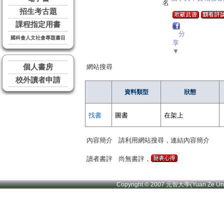
名
招生考古題
課程指定用書
分
國科會人文社會專題書目
享
▼
個人書房
網站搜尋
校外讀者申請
資料類型
狀態
找書
圖書
在架上
內容簡介
請利用網站搜尋，連結內容簡介
讀者書評
尚無書評，
Copyright © 2007 元智大學(Yuan Ze U