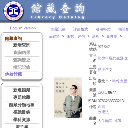
English Version
館藏記錄
詳細格式
引用格式
機讀
‧
‧
‧
>
>
>
>
宗教類
術數；迷信
命相
命理學
館藏查詢
系統
新增查詢
921342
號碼
查詢結果
書刊
簡少年現代生活改
查詢歷史
名
主要
標記記錄
簡少年
文
著者
他校館藏
出版
臺北市 :
時報出版
項
新進館藏
索書
293.1
8677
號
專題館藏
ISBN
9786263535213
館藏分類地圖
標題
命書
改運法
視聽目錄
叢書
學科資源
人生顧問
;
476
名
電子書