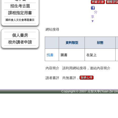
招生考古題
分
課程指定用書
享
國科會人文社會專題書目
▼
網站搜尋
個人書房
校外讀者申請
資料類型
狀態
找書
圖書
在架上
內容簡介
請利用網站搜尋，連結內容簡介
讀者書評
尚無書評，
Copyright © 2007 元智大學(Yuan Ze U