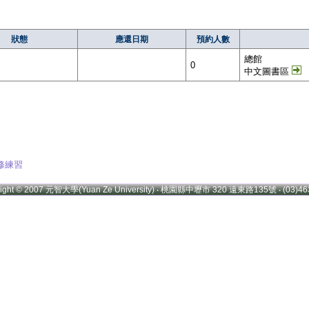
狀態
應還日期
預約人數
總館
0
中文圖書區
修練習
right © 2007 元智大學(Yuan Ze University) ‧ 桃園縣中壢市 320 遠東路135號 ‧ (03)46