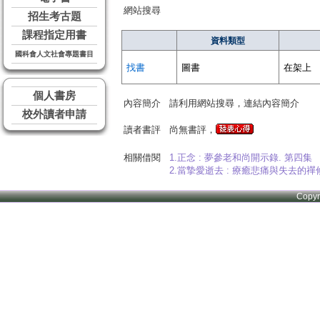
網站搜尋
招生考古題
課程指定用書
資料類型
國科會人文社會專題書目
找書
圖書
在架上
個人書房
內容簡介
請利用網站搜尋，連結內容簡介
校外讀者申請
讀者書評
尚無書評，
相關借閱
1.正念 : 夢參老和尚開示錄. 第四集
2.當摯愛逝去 : 療癒悲痛與失去的禪
Copy