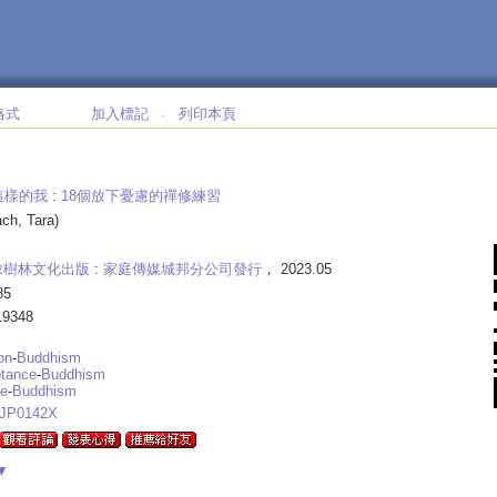
格式
加入標記
列印本頁
‧
這樣的我
:
18個放下憂慮的禪修練習
ach, Tara)
橡樹林文化出版
:
家庭傳媒城邦分公司發行
， 2023.05
85
19348
on
-
Buddhism
ptance
-
Buddhism
fe
-
Buddhism
JP0142X
▼