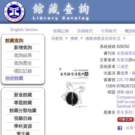
English Version
館藏記錄
詳細格式
引用格式
機讀
‧
‧
‧
>
>
>
宗教類
佛教
佛教佈教及信仰生活
館藏查詢
系統號碼
928250
新增查詢
書刊名
全然接受
查詢結果
主要著者
布萊克
(Br
查詢歷史
其他著者
江涵芠
標記記錄
出版項
臺北市 :
他校館藏
索書號
225.79
85
ISBN
97862672
標題
佛敎
-
修持
新進館藏
Compassi
Self-acce
專題館藏
Spiritual li
館藏分類地圖
叢書名
眾生系列
;
視聽目錄
學科資源
分享
電子書