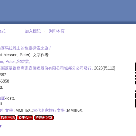
格式
加入標記
列印本頁
‧
越喜馬拉雅山的性靈探索之旅 /
tthiessen, Peter), 文字作者
n, Peter,
;
宋碧雲,
英屬蓋曼群島商家庭傳媒股份有限公司城邦分公司發行,
2023[民112]
387
56858
tt.
山脈
-lcstt.
tt.
行文學 ;
MMIII6X.;
當代名家旅行文學 ;
MMIII6X.
▼