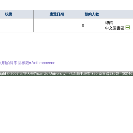
狀態
應還日期
預約人數
總館
0
中文圖書區
的科學世界觀=Anthropocene
right © 2007 元智大學(Yuan Ze University) ‧ 桃園縣中壢市 320 遠東路135號 ‧ (03)46