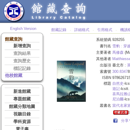
English Version
館藏記錄
詳細格式
引用格式
機讀
‧
‧
‧
館藏查詢
系統號碼
928255
新增查詢
書刊名
雪豹 :
穿
主要著者
馬修森
(Ma
查詢結果
其他著者
Matthiesse
查詢歷史
出版項
臺北市 :
標記記錄
索書號
300.8347
8
他校館藏
ISBN
97862671
標題
自然史
-lcs
遊記
-lcstt.
新進館藏
喜馬拉雅
專題館藏
尼泊爾
-lcs
叢書名
當代名家旅
館藏分類地圖
視聽目錄
分享
學科資源
電子書