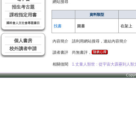
網站搜尋
招生考古題
課程指定用書
資料類型
國科會人文社會專題書目
找書
圖書
在架上
個人書房
內容簡介
請利用網站搜尋，連結內容簡介
校外讀者申請
讀者書評
尚無書評，
相關借閱
1.丈量人類世 : 從宇宙大霹靂到人類文明
Copy