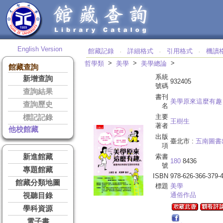
English Version
館藏記錄
詳細格式
引用格式
機讀
‧
‧
‧
>
>
>
哲學類
美學
美學總論
館藏查詢
系統
新增查詢
932405
號碼
查詢結果
書刊
美學原來這麼有趣
查詢歷史
名
主要
標記記錄
王樹生
著者
他校館藏
出版
臺北市 :
五南圖書
項
新進館藏
索書
180
8436
號
專題館藏
ISBN
978-626-366-379-
館藏分類地圖
標題
美學
通俗作品
視聽目錄
學科資源
電子書