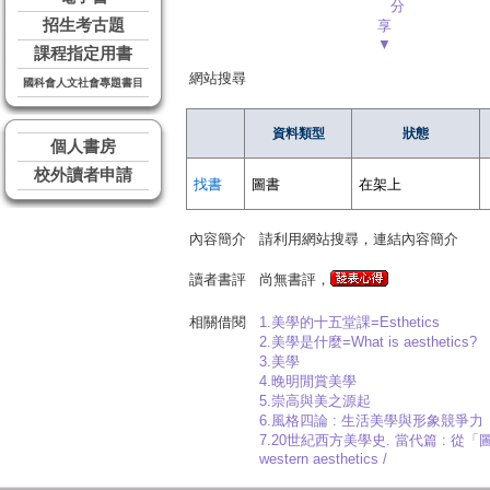
分
招生考古題
享
▼
課程指定用書
網站搜尋
國科會人文社會專題書目
資料類型
狀態
個人書房
校外讀者申請
找書
圖書
在架上
內容簡介
請利用網站搜尋，連結內容簡介
讀者書評
尚無書評，
相關借閱
1.美學的十五堂課=Esthetics
2.美學是什麼=What is aesthetics?
3.美學
4.晚明閒賞美學
5.崇高與美之源起
6.風格四論 : 生活美學與形象競爭力
7.20世紀西方美學史. 當代篇 : 從
western aesthetics /