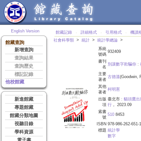
English Version
館藏記錄
詳細格式
引用格式
機讀
‧
‧
‧
>
>
>
社會科學類
統計
統計學總論
館藏查詢
系統
新增查詢
932409
號碼
查詢結果
書刊
別讓數字欺騙你
:
查詢歷史
名
主要
標記記錄
古德溫
(Goodwin, 
著者
他校館藏
其他
柯明憲
著者
新進館藏
出版
臺北市 :
貓頭鷹出
項
行
， 2023.09
專題館藏
索書
510
8453
館藏分類地圖
號
視聽目錄
ISBN
978-986-262-651-
標題
統計學
學科資源
數字
電子書