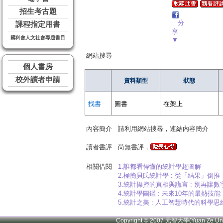
招生考古題
分
課程指定用書
享
國科會人文社會專題書目
▼
網站搜尋
個人書房
校外讀者申請
資料類型
狀態
找書
圖書
在架上
內容簡介
請利用網站搜尋，連結內容簡介
讀者書評
尚無書評，
相關借閱
1.誰都看得懂的統計學超圖解
2.極簡貝氏統計學 : 從「結果」倒
3.統計操控的真相與謊言 : 別再
4.統計學圖鑑 : 未來10年的最熱
5.統計之美 : 人工智慧時代的科學思
Copyright © 2007 元智大學(Yuan Ze U