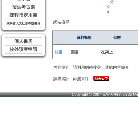
分
招生考古題
享
▼
課程指定用書
網站搜尋
國科會人文社會專題書目
資料類型
狀態
個人書房
校外讀者申請
找書
圖書
在架上
內容簡介
請利用網站搜尋，連結內容簡介
讀者書評
尚無書評，
Copyright © 2007 元智大學(Yuan Ze U