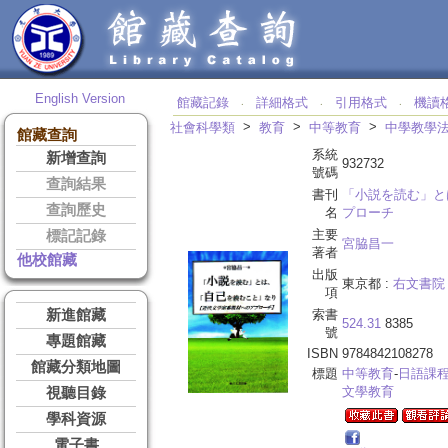
English Version
館藏記錄
詳細格式
引用格式
機讀
‧
‧
‧
>
>
>
社會科學類
教育
中等教育
中學教學
館藏查詢
系統
新增查詢
932732
號碼
查詢結果
書刊
「小説を読む」と
查詢歷史
名
プローチ
主要
標記記錄
宮脇昌一
著者
他校館藏
出版
東京都 :
右文書院
項
新進館藏
索書
524.31
8385
號
專題館藏
ISBN
9784842108278
館藏分類地圖
標題
中等教育
-
日語課
文學教育
視聽目錄
學科資源
電子書