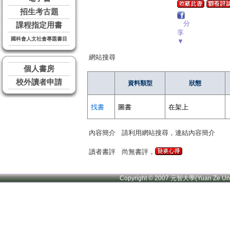
招生考古題
分
課程指定用書
享
國科會人文社會專題書目
▼
網站搜尋
個人書房
校外讀者申請
資料類型
狀態
找書
圖書
在架上
內容簡介
請利用網站搜尋，連結內容簡介
讀者書評
尚無書評，
Copyright © 2007 元智大學(Yuan Ze U