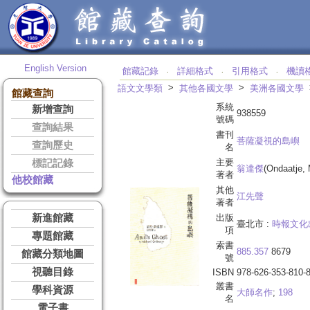
English Version
館藏記錄
詳細格式
引用格式
機讀
‧
‧
‧
>
>
語文文學類
其他各國文學
美洲各國文學
館藏查詢
系統
新增查詢
938559
號碼
查詢結果
書刊
菩薩凝視的島嶼
查詢歷史
名
主要
標記記錄
翁達傑
(Ondaatje, 
著者
他校館藏
其他
江先聲
著者
新進館藏
出版
臺北市 :
時報文化
項
專題館藏
索書
885.357
8679
館藏分類地圖
號
視聽目錄
ISBN
978-626-353-810-
叢書
學科資源
大師名作
;
198
名
電子書