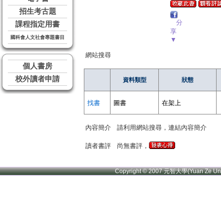
招生考古題
分
課程指定用書
享
國科會人文社會專題書目
▼
網站搜尋
個人書房
校外讀者申請
資料類型
狀態
找書
圖書
在架上
內容簡介
請利用網站搜尋，連結內容簡介
讀者書評
尚無書評，
Copyright © 2007 元智大學(Yuan Ze U