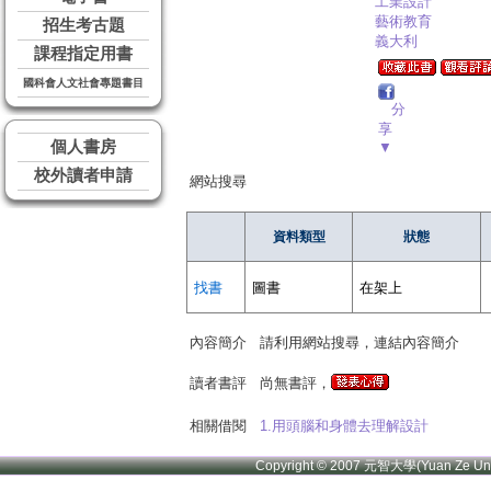
工業設計
藝術教育
招生考古題
義大利
課程指定用書
國科會人文社會專題書目
分
享
個人書房
▼
校外讀者申請
網站搜尋
資料類型
狀態
找書
圖書
在架上
內容簡介
請利用網站搜尋，連結內容簡介
讀者書評
尚無書評，
相關借閱
1.用頭腦和身體去理解設計
Copyright © 2007 元智大學(Yuan Ze U