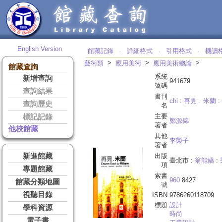
English Version
館藏記錄
詳細格式
引用格式
機讀
‧
‧
‧
>
>
>
藝術類
應用美術
應用美術總論
館藏查詢
系統
新增查詢
941679
號碼
查詢結果
書刊
chi
:
再見．米蘭
:
查詢歷史
名
主要
標記記錄
鄭源錦
著者
他校館藏
其他
李榮子
著者
新進館藏
出版
臺北市 :
翁能嬌
:
項
專題館藏
索書
960
8427
館藏分類地圖
號
視聽目錄
ISBN
9786260118709
標題
設計
學科資源
時尚
電子書