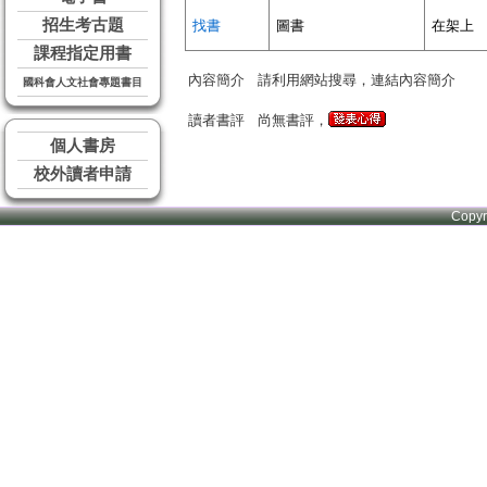
招生考古題
找書
圖書
在架上
課程指定用書
內容簡介
請利用網站搜尋，連結內容簡介
國科會人文社會專題書目
讀者書評
尚無書評，
個人書房
校外讀者申請
Copy