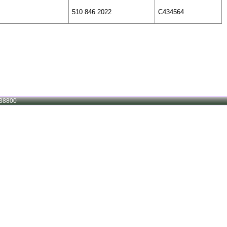
510 846 2022
C434564
38800