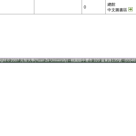
總館
0
中文圖書區
right © 2007 元智大學(Yuan Ze University) ‧ 桃園縣中壢市 320 遠東路135號 ‧ (03)46