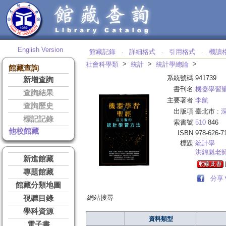
English Version
館藏記錄
詳細格式
引用格式
機讀
‧
‧
‧
>
>
>
社會科學類
統計
統計學總論
館藏查詢
系統號碼
941739
新增查詢
書刊名
機器學習
查詢結果
主要著者
李航
查詢歷史
出版項
臺北市 :
標記記錄
索書號
510
846
他校館藏
ISBN
978-626-7
標題
統計學
洪錦魁老
新進館藏
專題館藏
分享
館藏分類地圖
網站搜尋
視聽目錄
學科資源
資料類型
電子書