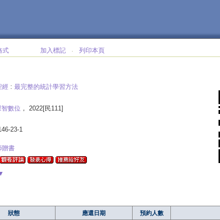
格式
加入標記
列印本頁
‧
聖經
:
最完整的統計學習方法
深智數位
， 2022[民111]
146-23-1
師贈書
▼
狀態
應還日期
預約人數