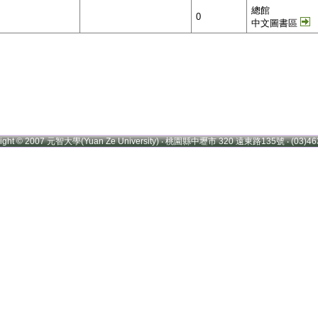
總館
0
中文圖書區
right © 2007 元智大學(Yuan Ze University) ‧ 桃園縣中壢市 320 遠東路135號 ‧ (03)46