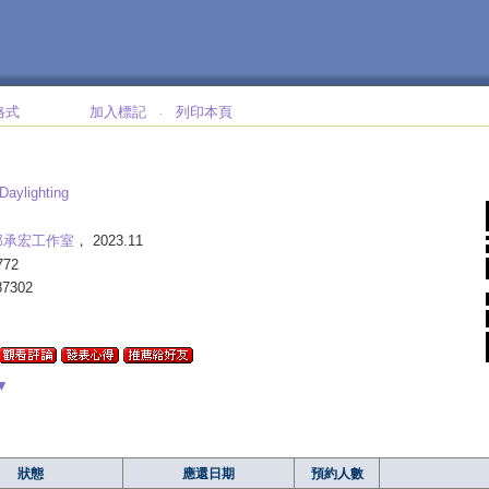
格式
加入標記
列印本頁
‧
Daylighting
邱承宏工作室
， 2023.11
772
87302
▼
狀態
應還日期
預約人數