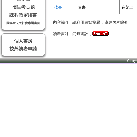
招生考古題
找書
圖書
在架上
課程指定用書
內容簡介
請利用網站搜尋，連結內容簡介
國科會人文社會專題書目
讀者書評
尚無書評，
個人書房
校外讀者申請
Copy