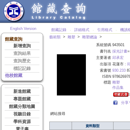
English Version
館藏記錄
詳細格式
引用格式
機讀
‧
‧
‧
>
>
>
藝術類
雕塑
雕塑總論
館藏查詢
系統號碼
943501
新增查詢
書刊名
採光計畫
=
查詢結果
主要著者
邱承宏
查詢歷史
出版項
花蓮市 :
標記記錄
索書號
930.233
8
他校館藏
ISBN
97862697
標題
雕塑
作品集
新進館藏
專題館藏
分享
館藏分類地圖
網站搜尋
視聽目錄
學科資源
資料類型
電子書