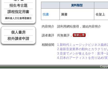
招生考古題
資料類型
課程指定用書
找書
圖書
在架上
國科會人文社會專題書目
內容簡介
請利用網站搜尋，連結內容簡介
個人書房
讀者書評
尚無書評，
校外讀者申請
相關借閱
1.新時代ミュージックビジネス最終講義 
2.最新音楽業界の動向とカラクリがよ
3.音楽でメシが食えるか？ : 富
4.日本のアーティストを売り込め!
Copy