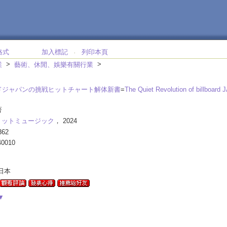
格式
加入標記
列印本頁
‧
>
>
業
藝術、休閒、娛樂有關行業
ドジャパンの挑戦ヒットチャート解体新書
=
The Quiet Revolution of billboard
著
リットミュージック
， 2024
362
40010
-日本
▼