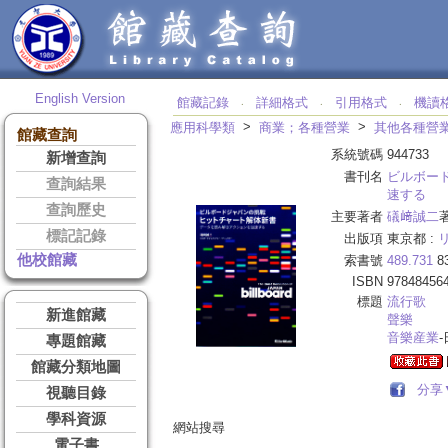
English Version
館藏記錄
詳細格式
引用格式
機讀
‧
‧
‧
>
>
應用科學類
商業；各種營業
其他各種營
館藏查詢
系統號碼
944733
新增查詢
書刊名
ビルボー
查詢結果
速する
查詢歷史
主要著者
礒﨑誠二
標記記錄
出版項
東京都 :
他校館藏
索書號
489.731
8
ISBN
97848456
標題
流行歌
新進館藏
聲樂
音樂産業
專題館藏
館藏分類地圖
分享
視聽目錄
學科資源
網站搜尋
電子書