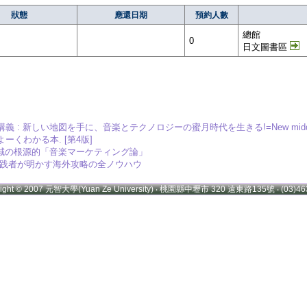
狀態
應還日期
預約人數
總館
0
日文圖書區
: 新しい地図を手に、音楽とテクノロジーの蜜月時代を生きる!=New middlem
ーくわかる本. [第4版]
澤一誠の根源的「音楽マーケティング論」
実践者が明かす海外攻略の全ノウハウ
right © 2007 元智大學(Yuan Ze University) ‧ 桃園縣中壢市 320 遠東路135號 ‧ (03)46