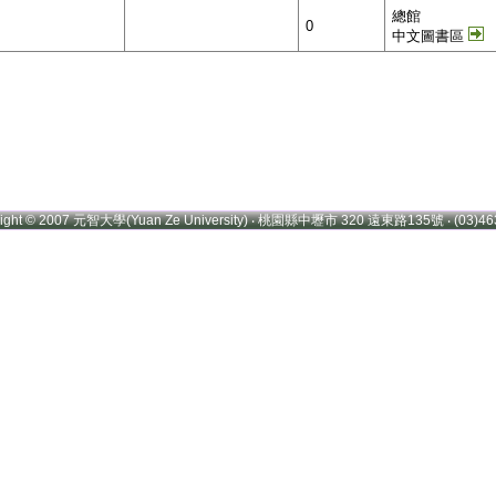
總館
0
中文圖書區
right © 2007 元智大學(Yuan Ze University) ‧ 桃園縣中壢市 320 遠東路135號 ‧ (03)46