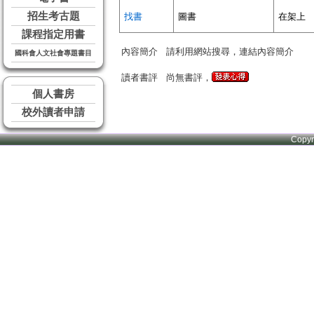
招生考古題
找書
圖書
在架上
課程指定用書
內容簡介
請利用網站搜尋，連結內容簡介
國科會人文社會專題書目
讀者書評
尚無書評，
個人書房
校外讀者申請
Copy