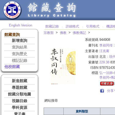
English Version
館藏記錄
詳細格式
引用格式
機讀
‧
‧
‧
>
>
>
宗教類
佛教
佛教傳記
館藏查詢
系統號碼
944908
新增查詢
書刊名
李叔同传
查詢結果
主要著者
汪兆騫
查詢歷史
出版項
北京 :
現
標記記錄
索書號
229.38
83
他校館藏
ISBN
97875143
標題
弘一法師
-
李
叔同
-
傳
新進館藏
專題館藏
分享
館藏分類地圖
網站搜尋
視聽目錄
學科資源
資料類型
電子書