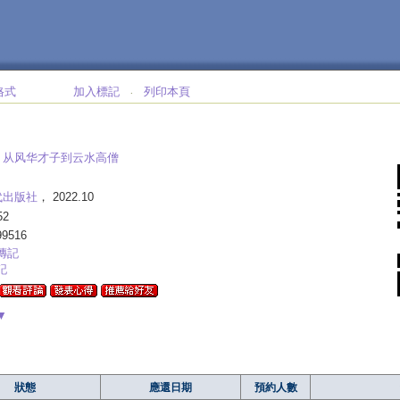
格式
加入標記
列印本頁
‧
:
从风华才子到云水高僧
代出版社
， 2022.10
52
99516
傳記
記
▼
狀態
應還日期
預約人數