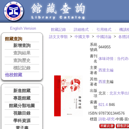
English Version
館藏記錄
詳細格式
引用格式
機讀
‧
‧
‧
>
>
>
語文文學類
中國文學
中國詩論
各體
館藏查詢
系統
新增查詢
944955
號碼
查詢結果
書刊
体味诗情
:
当代诗
查詢歷史
名
主要
標記記錄
西渡主編
著者
他校館藏
其他
西渡
主編
著者
新進館藏
出版
北京 :
北京大學出
項
專題館藏
索書
821.4
846
館藏分類地圖
號
視聽目錄
ISBN
9787301344576
標題
詩歌
-
研究
-中國-當
學科資源
電子書