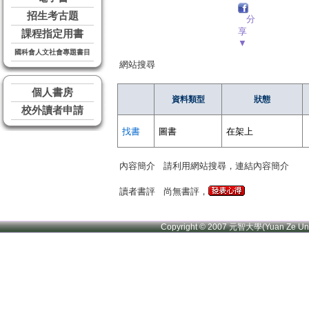
招生考古題
分
享
課程指定用書
▼
國科會人文社會專題書目
網站搜尋
個人書房
資料類型
狀態
校外讀者申請
找書
圖書
在架上
內容簡介
請利用網站搜尋，連結內容簡介
讀者書評
尚無書評，
Copyright © 2007 元智大學(Yuan Ze U