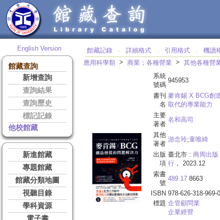
English Version
館藏記錄
詳細格式
引用格式
機讀
‧
‧
‧
>
>
應用科學類
商業；各種營業
其他各種營
館藏查詢
系統
新增查詢
945953
號碼
查詢結果
書刊
麥肯錫 X BCG
查詢歷史
名
取代的專業能力
主要
標記記錄
名和高司
著者
他校館藏
其他
游念玲
;
童唯綺
著者
新進館藏
出版
臺北市 :
商周出版
項
行
， 2023.12
專題館藏
索書
489.17
8663
館藏分類地圖
號
視聽目錄
ISBN
978-626-318-969-
標題
企管顧問業
學科資源
企業經營
電子書