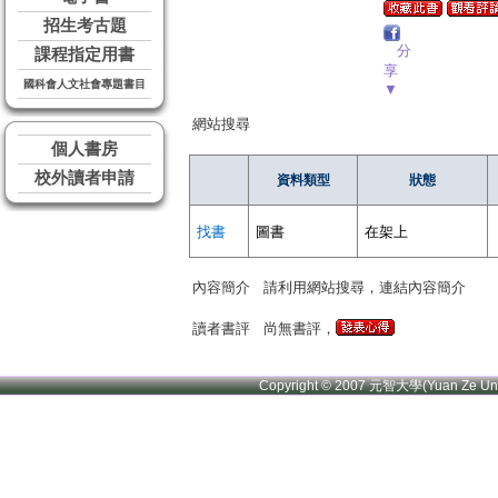
招生考古題
分
課程指定用書
享
國科會人文社會專題書目
▼
網站搜尋
個人書房
校外讀者申請
資料類型
狀態
找書
圖書
在架上
內容簡介
請利用網站搜尋，連結內容簡介
讀者書評
尚無書評，
Copyright © 2007 元智大學(Yuan Ze U