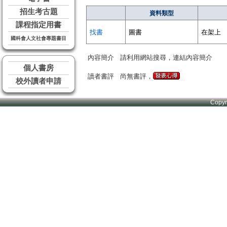
招生考古題
資料類型
課程指定用書
找書
圖書
在架上
國科會人文社會專題書目
內容簡介
請利用網站搜尋，連結內容簡介
個人書房
讀者書評
尚無書評，
校外讀者申請
Copy