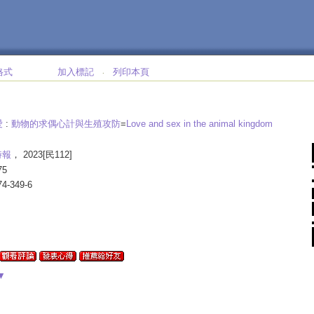
格式
加入標記
列印本頁
‧
愛
:
動物的求偶心計與生殖攻防
=
Love and sex in the animal kingdom
時報
， 2023[民112]
75
74-349-6
▼