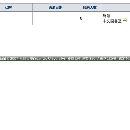
狀態
應還日期
預約人數
總館
0
中文圖書區
right © 2007 元智大學(Yuan Ze University) ‧ 桃園縣中壢市 320 遠東路135號 ‧ (03)46