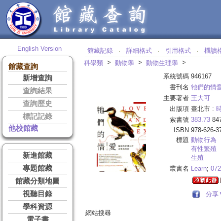
English Version
館藏記錄
詳細格式
引用格式
機讀
‧
‧
‧
>
>
>
科學類
動物學
動物生理學
館藏查詢
系統號碼
946167
新增查詢
書刊名
牠們的情
查詢結果
主要著者
王大可
查詢歷史
出版項
臺北市 :
標記記錄
索書號
383.73
84
他校館藏
ISBN
978-626-3
標題
動物行為
有性繁殖
新進館藏
生殖
專題館藏
叢書名
Learn
;
072
館藏分類地圖
視聽目錄
分享
學科資源
網站搜尋
電子書