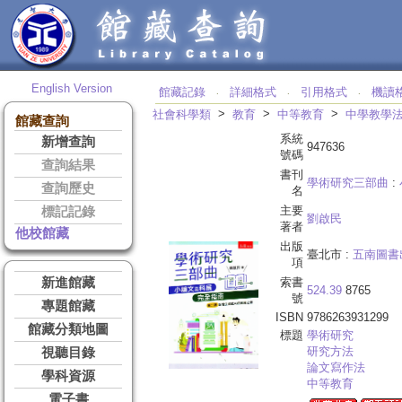
English Version
館藏記錄
詳細格式
引用格式
機讀
‧
‧
‧
>
>
>
社會科學類
教育
中等教育
中學教學
館藏查詢
系統
新增查詢
947636
號碼
查詢結果
書刊
學術研究三部曲
:
查詢歷史
名
主要
標記記錄
劉啟民
著者
他校館藏
出版
臺北市 :
五南圖書
項
新進館藏
索書
524.39
8765
號
專題館藏
ISBN
9786263931299
館藏分類地圖
標題
學術研究
研究方法
視聽目錄
論文寫作法
學科資源
中等教育
電子書