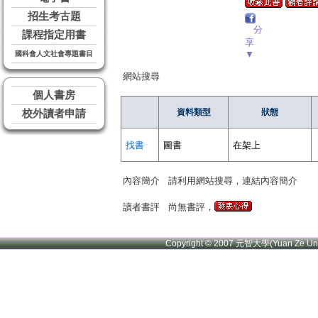
招生考古題
分
課程指定用書
享
▼
國科會人文社會專題書目
網站搜尋
個人書房
資料類型
狀態
校外讀者申請
找書
圖書
在架上
內容簡介
請利用網站搜尋，連結內容簡介
讀者書評
尚無書評，
Copyright © 2007 元智大學(Yuan Ze U