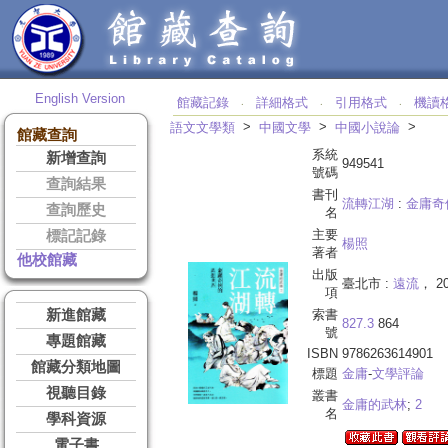
English Version
館藏記錄
詳細格式
引用格式
機讀
‧
‧
‧
>
>
>
語文文學類
中國文學
中國小說論
館藏查詢
系統
新增查詢
949541
號碼
查詢結果
書刊
流轉江湖
:
金庸奇
查詢歷史
名
主要
標記記錄
楊照
著者
他校館藏
出版
臺北市 :
遠流
， 20
項
新進館藏
索書
827.3
864
號
專題館藏
ISBN
9786263614901
館藏分類地圖
標題
金庸
-
文學評論
視聽目錄
叢書
金庸的武林
;
2
名
學科資源
電子書