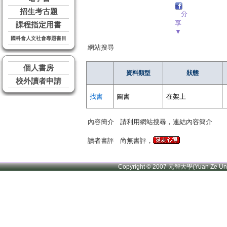
招生考古題
分
享
課程指定用書
▼
國科會人文社會專題書目
網站搜尋
個人書房
資料類型
狀態
校外讀者申請
找書
圖書
在架上
內容簡介
請利用網站搜尋，連結內容簡介
讀者書評
尚無書評，
Copyright © 2007 元智大學(Yuan Ze U