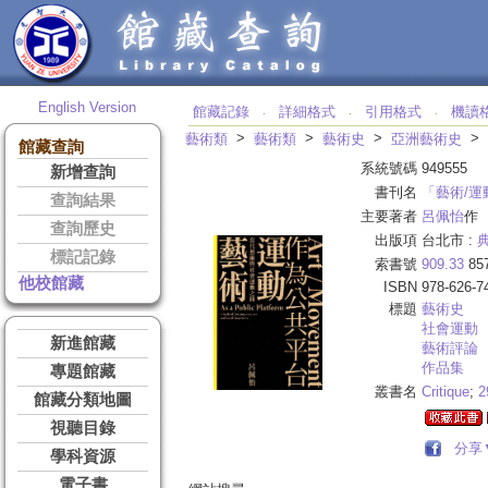
English Version
館藏記錄
詳細格式
引用格式
機讀
‧
‧
‧
>
>
>
>
藝術類
藝術類
藝術史
亞洲藝術史
館藏查詢
系統號碼
949555
新增查詢
書刊名
「藝術/
查詢結果
主要著者
呂佩怡
作
查詢歷史
出版項
台北市 :
標記記錄
索書號
909.33
85
他校館藏
ISBN
978-626-7
標題
藝術史
社會運動
新進館藏
藝術評論
作品集
專題館藏
叢書名
Critique
;
2
館藏分類地圖
視聽目錄
分享
學科資源
電子書