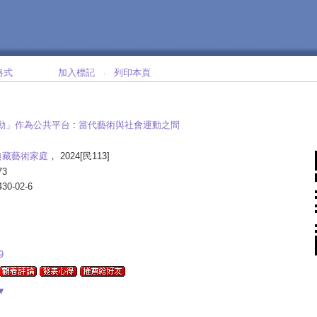
格式
加入標記
列印本頁
‧
運動」作為公共平台
:
當代藝術與社會運動之間
典藏藝術家庭
， 2024[民113]
73
430-02-6
9
▼