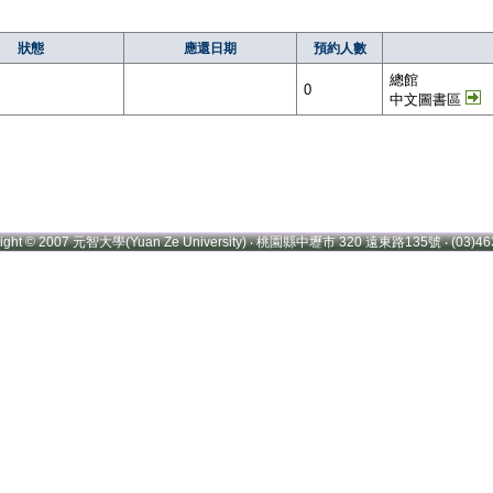
狀態
應還日期
預約人數
總館
0
中文圖書區
right © 2007 元智大學(Yuan Ze University) ‧ 桃園縣中壢市 320 遠東路135號 ‧ (03)46