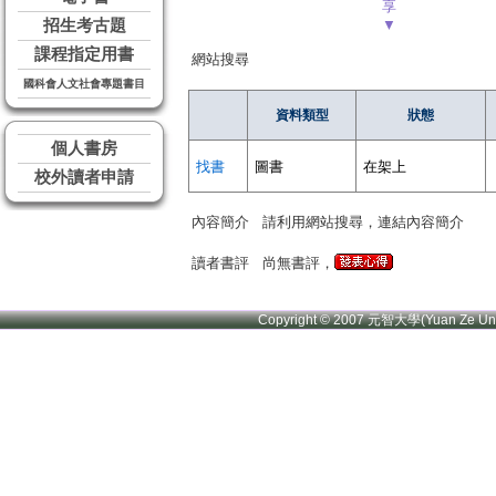
享
招生考古題
▼
課程指定用書
網站搜尋
國科會人文社會專題書目
資料類型
狀態
個人書房
找書
圖書
在架上
校外讀者申請
內容簡介
請利用網站搜尋，連結內容簡介
讀者書評
尚無書評，
Copyright © 2007 元智大學(Yuan Ze U