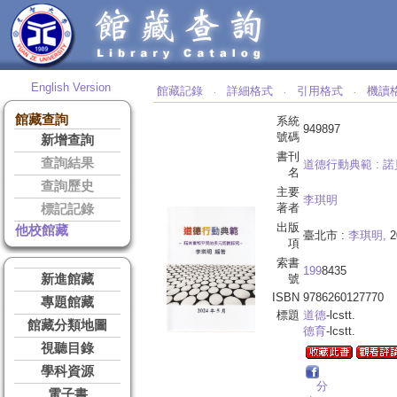
English Version
館藏記錄
詳細格式
引用格式
機讀
‧
‧
‧
館藏查詢
系統
949897
號碼
新增查詢
書刊
查詢結果
道德行動典範 :
諾
名
查詢歷史
主要
李琪明
著者
標記記錄
出版
他校館藏
臺北市 :
李琪明,
2
項
索書
199
8435
新進館藏
號
ISBN
9786260127770
專題館藏
標題
道德
-lcstt.
館藏分類地圖
德育
-lcstt.
視聽目錄
學科資源
分
電子書