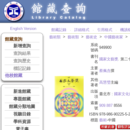
English Version
館藏記錄
詳細格式
引用格式
機讀
‧
‧
‧
>
>
>
>
藝術類
藝術類
藝術史
中國藝術家
館藏查詢
系統
新增查詢
949900
號碼
查詢結果
書刊
國家文藝獎
. 第
查詢歷史
名
主要
標記記錄
蔡佩含
撰
著者
他校館藏
其他
高慧瑩
主編
著者
新進館藏
出版
臺北市 :
國家文化
項
專題館藏
索書
909.887
8556
館藏分類地圖
號
視聽目錄
ISBN
978-986-90225-5-
標題
藝術
-中國
學科資源
電子書