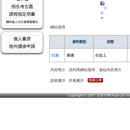
招生考古題
分
享
課程指定用書
▼
國科會人文社會專題書目
網站搜尋
個人書房
資料類型
狀態
校外讀者申請
找書
圖書
在架上
內容簡介
請利用網站搜尋，連結內容簡介
讀者書評
尚無書評，
Copyright © 2007 元智大學(Yuan Ze U