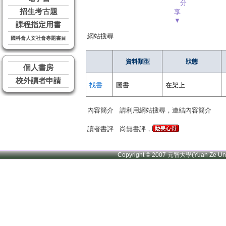
分
招生考古題
享
▼
課程指定用書
網站搜尋
國科會人文社會專題書目
資料類型
狀態
個人書房
校外讀者申請
找書
圖書
在架上
內容簡介
請利用網站搜尋，連結內容簡介
讀者書評
尚無書評，
Copyright © 2007 元智大學(Yuan Ze U