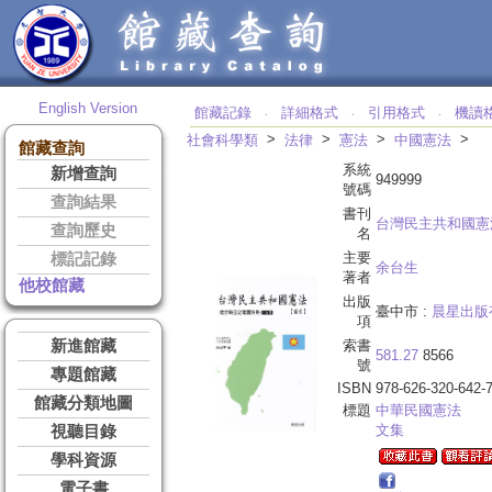
English Version
館藏記錄
詳細格式
引用格式
機讀
‧
‧
‧
>
>
>
>
社會科學類
法律
憲法
中國憲法
館藏查詢
系統
新增查詢
949999
號碼
查詢結果
書刊
台灣民主共和國憲法
查詢歷史
名
主要
標記記錄
余台生
著者
他校館藏
出版
臺中市 :
晨星出版
項
新進館藏
索書
581.27
8566
號
專題館藏
ISBN
978-626-320-642-
館藏分類地圖
標題
中華民國憲法
文集
視聽目錄
學科資源
電子書