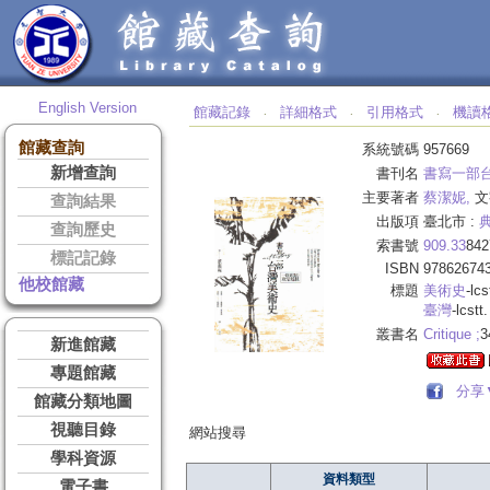
English Version
館藏記錄
詳細格式
引用格式
機讀
‧
‧
‧
館藏查詢
系統號碼
957669
新增查詢
書刊名
書寫一部台
主要著者
蔡潔妮,
文
查詢結果
出版項
臺北市 :
查詢歷史
索書號
909.33
842
標記記錄
ISBN
97862674
他校館藏
標題
美術史
-lcs
臺灣
-lcstt.
叢書名
Critique ;
3
新進館藏
專題館藏
分享
館藏分類地圖
視聽目錄
網站搜尋
學科資源
資料類型
電子書