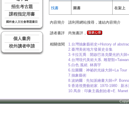
招生考古題
找書
圖書
在架上
課程指定用書
國科會人文社會專題書目
內容簡介
請利用網站搜尋，連結內容簡介
讀者書評
尚無書評，
個人書房
相關借閱
1.台灣抽象藝術史=History of abstract 
校外讀者申請
2.臺灣美術地方發展史全集
3.卡拉瓦喬 : 開啟巴洛克榮光的大師=Ca
4.台灣現代美術大系. 雕塑類=Taiwan mord
5.白色.孤絕. 林壽宇
6.拉圖爾 : 神祕的光線大師=La Tour
7.抽象藝術
8.波納爾 : 先知派繪畫大師=P. Bonna
9.香港視覺藝術家. 1970-1980 
10.馬奈 : 印象主義創始者=E. Manet
Copy