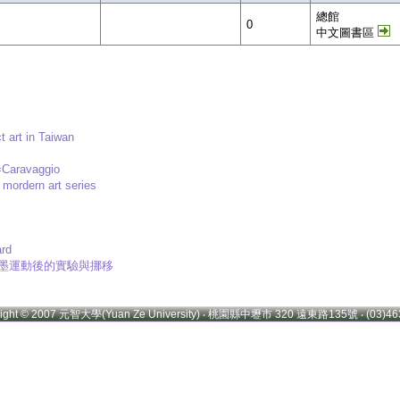
總館
0
中文圖書區
art in Taiwan
ravaggio
ern art series
rd
: 新水墨運動後的實驗與挪移
right © 2007 元智大學(Yuan Ze University) ‧ 桃園縣中壢市 320 遠東路135號 ‧ (03)46