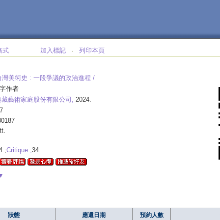
格式
加入標記
列印本頁
‧
灣美術史 :
一段爭議的政治進程 /
字作者
典藏藝術家庭股份有限公司,
2024.
7
30187
tt.
4.;
Critique ;
34.
▼
狀態
應還日期
預約人數