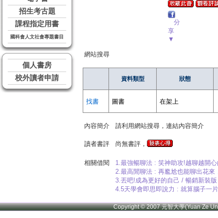
招生考古題
分
課程指定用書
享
國科會人文社會專題書目
▼
網站搜尋
個人書房
校外讀者申請
資料類型
狀態
找書
圖書
在架上
內容簡介
請利用網站搜尋，連結內容簡介
讀者書評
尚無書評，
相關借閱
1.最強暢聊法 : 笑神助攻!越聊越開心
2.最高閒聊法 : 再尷尬也能聊出花
3.丟吧!成為更好的自己 / 暢銷新裝版
4.5天學會即思即說力 : 就算腦子一
Copyright © 2007 元智大學(Yuan Ze U