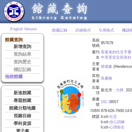
English Version
館藏記錄
詳細格式
引用格式
機讀
‧
‧
‧
館藏查詢
系統
957679
號碼
新增查詢
書刊
害羞者的社交手冊 
查詢結果
名
中享受安定與美好 
查詢歷史
主要
韓德森
(Henderson
著者
標記記錄
其他
他校館藏
吳書榆
著者
出版
新北市 :
大牌,
202
新進館藏
項
索書
專題館藏
192.3
8557
號
館藏分類地圖
ISBN
978-626-7600-14-
視聽目錄
標題
lcstt-
社交
lcstt-
信心訓練
學科資源
lcstt-
心理衛生
電子書