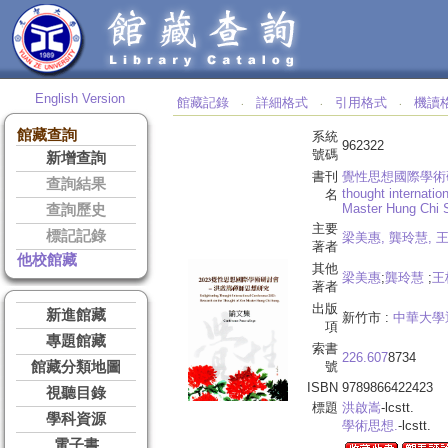
English Version
館藏記錄
詳細格式
引用格式
機讀
‧
‧
‧
館藏查詢
系統
962322
號碼
新增查詢
書刊
覺性思想國際學術
查詢結果
thought internatio
名
Master Hung Chi 
查詢歷史
主要
標記記錄
梁美惠, 龔玲慧,
著者
他校館藏
其他
梁美惠
;
龔玲慧
;
王
著者
出版
新進館藏
新竹市 :
中華大學
項
專題館藏
索書
226.607
8734
館藏分類地圖
號
ISBN
9789866422423
視聽目錄
標題
洪啟嵩
-lcstt.
學科資源
學術思想.
-lcstt.
電子書