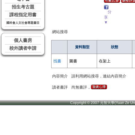
招生考古題
分
課程指定用書
享
▼
國科會人文社會專題書目
網站搜尋
個人書房
資料類型
狀態
校外讀者申請
找書
圖書
在架上
內容簡介
請利用網站搜尋，連結內容簡介
讀者書評
尚無書評，
Copyright © 2007 元智大學(Yuan Ze U