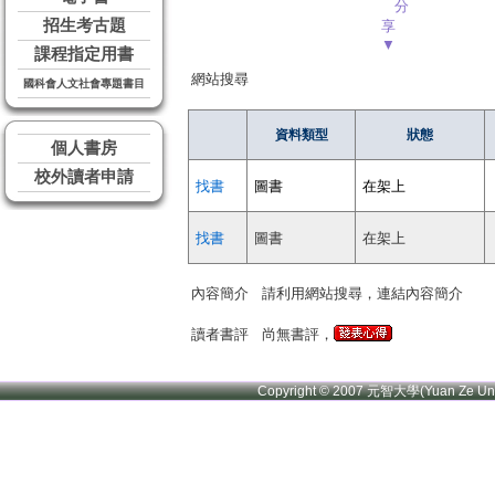
分
招生考古題
享
▼
課程指定用書
網站搜尋
國科會人文社會專題書目
資料類型
狀態
個人書房
校外讀者申請
找書
圖書
在架上
找書
圖書
在架上
內容簡介
請利用網站搜尋，連結內容簡介
讀者書評
尚無書評，
Copyright © 2007 元智大學(Yuan Ze U