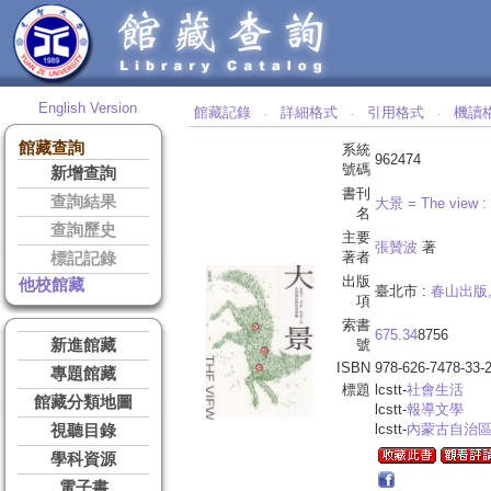
English Version
館藏記錄
詳細格式
引用格式
機讀
‧
‧
‧
館藏查詢
系統
962474
號碼
新增查詢
書刊
查詢結果
大景 = The view :
名
查詢歷史
主要
張贊波
著
著者
標記記錄
出版
他校館藏
臺北市 :
春山出版
項
索書
675.34
8756
新進館藏
號
ISBN
978-626-7478-33-
專題館藏
標題
lcstt-
社會生活
館藏分類地圖
lcstt-
報導文學
lcstt-
內蒙古自治
視聽目錄
學科資源
電子書