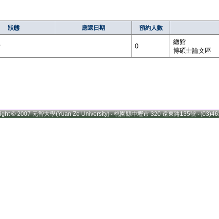
狀態
應還日期
預約人數
總館
借
0
博碩士論文區
right © 2007 元智大學(Yuan Ze University) ‧ 桃園縣中壢市 320 遠東路135號 ‧ (03)46