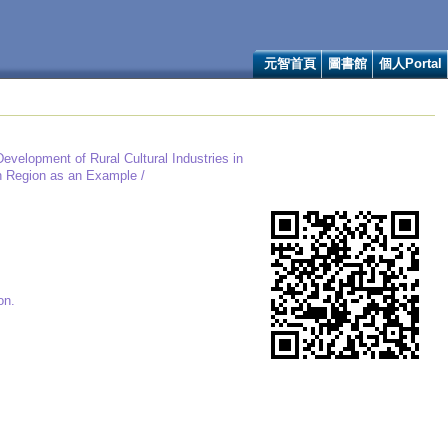
元智首頁
圖書館
個人Portal
evelopment of Rural Cultural Industries in
an Region as an Example /
on.