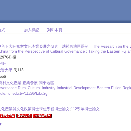
格式
加入標記
列印本頁
‧
角下大陸鄉村文化產業發展之研究 : 以閩東地區爲例 =
The Research on the D
hina from the Perspective of Cultural Governance : Taking the Eastern Fuji
29704) 撰
登旺
元智大學
民113
556
鄉村文化產業
-
產業發展
-
閩東地區.
Governance
-
Rural Cultural Industry
-
Industrial Development
-
Eastern Fujian Regi
ndle.ncl.edu.tw/11296/tzbu2g
文化產業與文化政策博士學位學程博士論文
;
112學年博士論文
▼