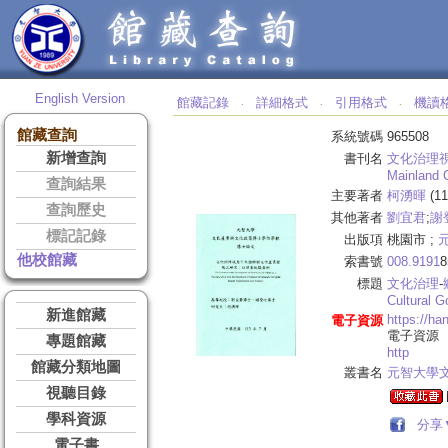
English Version
館藏記錄
詳細格式
引用格式
機讀
‧
‧
‧
館藏查詢
系統號碼
965508
新增查詢
書刊名
文化治理視
Mainland C
查詢結果
主要著者
柯湧暉
(11
查詢歷史
其他著者
劉宜君
;
謝
標記記錄
出版項
桃園市 ;
他校館藏
索書號
008.9191
8
標題
文化治理
-
Cultural 
新進館藏
https://ha
電子資源
電子資源
專題館藏
http
館藏分類地圖
叢書名
元智大學
視聽目錄
學科資源
分享
電子書