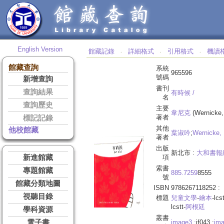
English Version
館藏記錄
詳細格式
引用格式
機讀
‧
‧
‧
館藏查詢
系統
965596
號碼
新增查詢
書刊
查詢結果
有時候 /
名
查詢歷史
主要
韋尼克
(Wernicke
著者
標記記錄
其他
他校館藏
葉淑吟
;
Wernicke, 
著者
出版
新北市 :
大和書報
新進館藏
項
索書
專題館藏
885.7259
8555
號
館藏分類地圖
ISBN
9786267118252 :
視聽目錄
標題
兒童文學
-
繪本
-lcst
lcstt-
阿根廷
學科資源
叢書
電子書
image3 ;
if043.;
ima