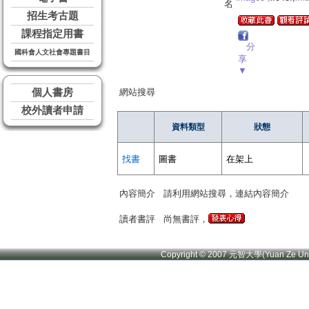
名
招生考古題
課程指定用書
分
國科會人文社會專題書目
享
▼
個人書房
網站搜尋
校外讀者申請
資料類型
狀態
找書
圖書
在架上
內容簡介
請利用網站搜尋，連結內容簡介
讀者書評
尚無書評，
Copyright © 2007 元智大學(Yuan Ze U