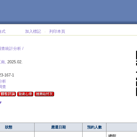
格式
加入標記
列印本頁
‧
查統計分析 /
南,
2025.02.
23-167-1
分析
調查
▼
狀態
應還日期
預約人數
總館