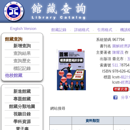
English Version
館藏記錄
詳細格式
引用格式
機讀
‧
‧
‧
館藏查詢
系統號碼
967794
新增查詢
書刊名
圖解經濟調
主要著者
陳耀茂
作
查詢結果
出版項
臺北市 :
五
查詢歷史
索書號
511.7
8754
標記記錄
ISBN
978-626-4
他校館藏
標題
lcstt-
統計
lcstt-
經濟
新進館藏
分享
專題館藏
館藏分類地圖
網站搜尋
視聽目錄
資料類型
學科資源
電子書