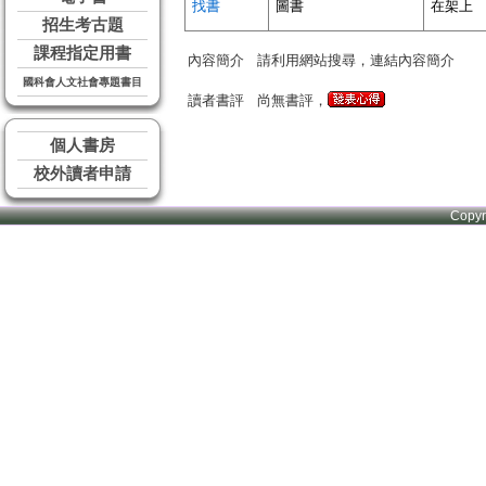
找書
圖書
在架上
招生考古題
課程指定用書
內容簡介
請利用網站搜尋，連結內容簡介
國科會人文社會專題書目
讀者書評
尚無書評，
個人書房
校外讀者申請
Copy