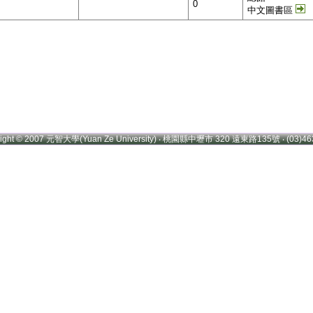
0
中文圖書區
right © 2007 元智大學(Yuan Ze University) ‧ 桃園縣中壢市 320 遠東路135號 ‧ (03)46