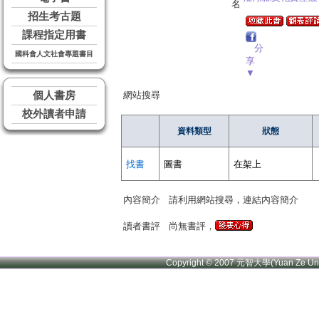
名
招生考古題
課程指定用書
分
國科會人文社會專題書目
享
▼
個人書房
網站搜尋
校外讀者申請
資料類型
狀態
找書
圖書
在架上
內容簡介
請利用網站搜尋，連結內容簡介
讀者書評
尚無書評，
Copyright © 2007 元智大學(Yuan Ze U