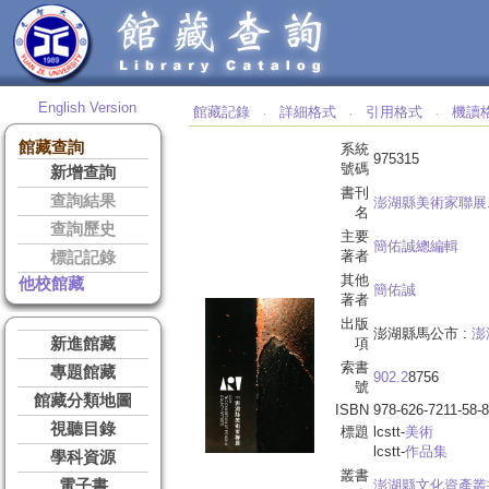
English Version
館藏記錄
詳細格式
引用格式
機讀
‧
‧
‧
館藏查詢
系統
975315
號碼
新增查詢
書刊
查詢結果
澎湖縣美術家聯展
名
查詢歷史
主要
簡佑誠總編輯
著者
標記記錄
其他
他校館藏
簡佑誠
著者
出版
澎湖縣馬公市 :
澎
新進館藏
項
索書
專題館藏
902.2
8756
號
館藏分類地圖
ISBN
978-626-7211-58-8
視聽目錄
標題
lcstt-
美術
lcstt-
作品集
學科資源
叢書
電子書
澎湖縣文化資產叢書