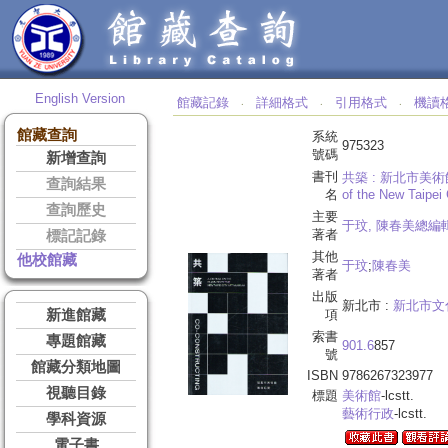
English Version
館藏記錄
詳細格式
引用格式
機讀
‧
‧
‧
館藏查詢
系統
975323
號碼
新增查詢
書刊
共築 :
新北市美術館籌備紀
查詢結果
名
of the New Taipei
查詢歷史
主要
于玟, 陳春美總編
著者
標記記錄
其他
他校館藏
于玟
;
陳春美
著者
出版
新北市 :
新北市文
新進館藏
項
索書
專題館藏
901.6
857
號
館藏分類地圖
ISBN
9786267323977
視聽目錄
標題
美術館
-lcstt.
藝術行政
-lcstt.
學科資源
電子書