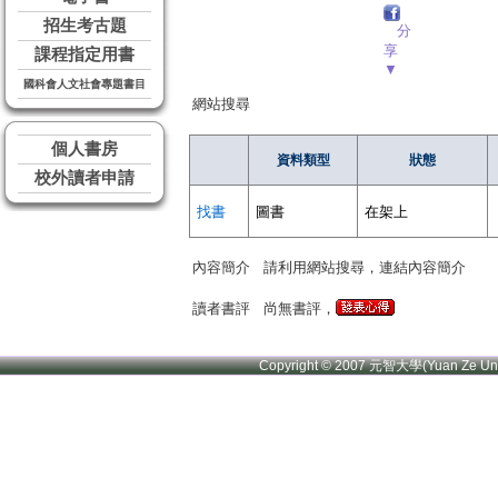
招生考古題
分
享
課程指定用書
▼
國科會人文社會專題書目
網站搜尋
個人書房
資料類型
狀態
校外讀者申請
找書
圖書
在架上
內容簡介
請利用網站搜尋，連結內容簡介
讀者書評
尚無書評，
Copyright © 2007 元智大學(Yuan Ze U