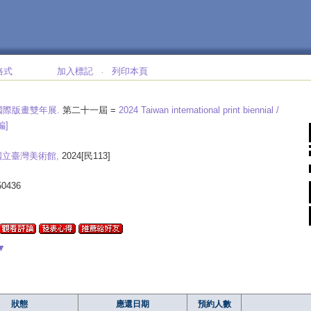
格式
加入標記
列印本頁
‧
國際版畫雙年展.
第二十一屆 =
2024 Taiwan international print biennial /
編]
國立臺灣美術館,
2024[民113]
50436
▼
狀態
應還日期
預約人數