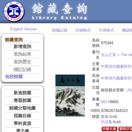
English Version
館藏記錄
詳細格式
引用格式
機讀
‧
‧
‧
館藏查詢
系統
975344
號碼
新增查詢
書刊
查詢結果
玉山之美 =
The be
名
查詢歷史
主要
中華現代國畫研究
著者
標記記錄
其他
他校館藏
中華現代國畫研究
著者
出版
南投縣水里鄉 :
內
新進館藏
項
索書
專題館藏
941.6
8665
號
館藏分類地圖
ISBN
9786267344323
視聽目錄
標題
書畫
-lcstt.
作品集
-lcstt.
學科資源
電子書