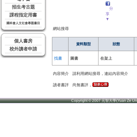
招生考古題
分
享
課程指定用書
▼
國科會人文社會專題書目
網站搜尋
個人書房
資料類型
狀態
校外讀者申請
找書
圖書
在架上
內容簡介
請利用網站搜尋，連結內容簡介
讀者書評
尚無書評，
Copyright © 2007 元智大學(Yuan Ze U