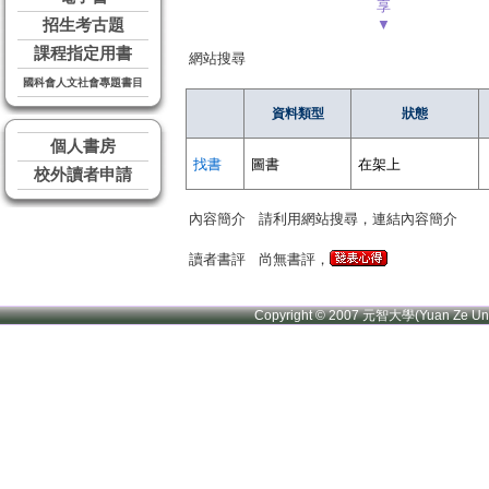
享
招生考古題
▼
課程指定用書
網站搜尋
國科會人文社會專題書目
資料類型
狀態
個人書房
找書
圖書
在架上
校外讀者申請
內容簡介
請利用網站搜尋，連結內容簡介
讀者書評
尚無書評，
Copyright © 2007 元智大學(Yuan Ze U