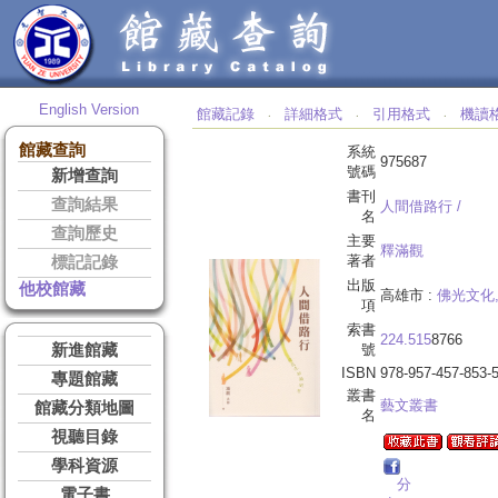
English Version
館藏記錄
詳細格式
引用格式
機讀
‧
‧
‧
館藏查詢
系統
975687
號碼
新增查詢
書刊
查詢結果
人間借路行 /
名
查詢歷史
主要
釋滿觀
著者
標記記錄
出版
他校館藏
高雄市 :
佛光文化
項
索書
224.515
8766
新進館藏
號
ISBN
978-957-457-853-
專題館藏
叢書
藝文叢書
館藏分類地圖
名
視聽目錄
學科資源
分
電子書