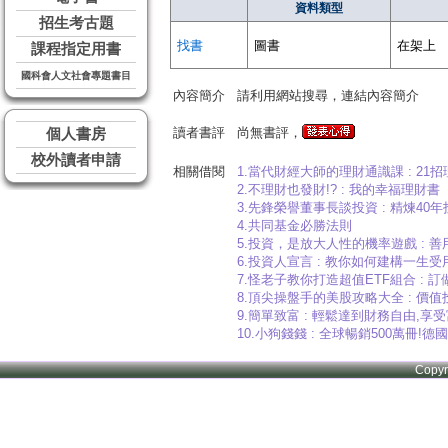
資料類型
招生考古題
找書
圖書
在架上
課程指定用書
國科會人文社會專題書目
內容簡介
請利用網站搜尋，連結內容簡介
讀者書評
尚無書評，
個人書房
校外讀者申請
相關借閱
1.當代財經大師的理財通識課 : 2
2.不理財也發財!? : 我的幸福理財書
3.先鋒榮譽董事長談投資 : 精煉4
4.共同基金必勝法則
5.投資，是放大人性的機率遊戲 :
6.投資人宣言 : 教你如何建構一生
7.怪老子教你打造超值ETF組合 :
8.頂尖操盤手的美股攻略大全 : 
9.簡單致富 : 輕鬆達到財務自由,
10.小狗錢錢 : 全球暢銷500萬冊!德
Copy