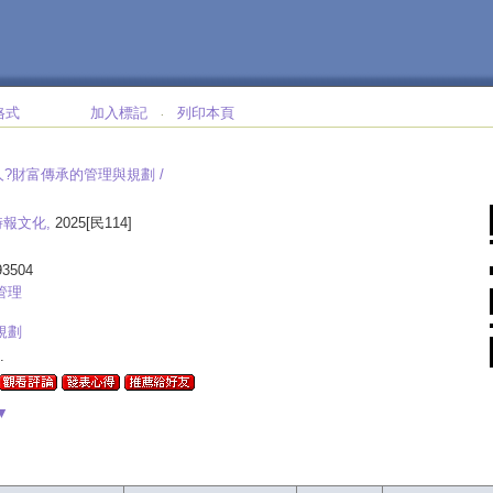
格式
加入標記
列印本頁
‧
?財富傳承的管理與規劃 /
時報文化,
2025[民114]
93504
管理
規劃
.
▼