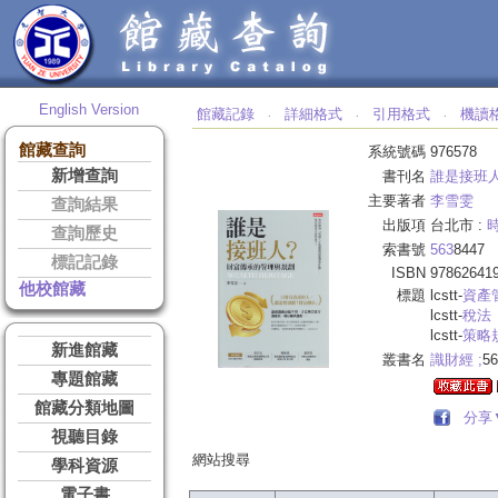
English Version
館藏記錄
詳細格式
引用格式
機讀
‧
‧
‧
館藏查詢
系統號碼
976578
新增查詢
書刊名
誰是接班人
主要著者
李雪雯
查詢結果
出版項
台北市 :
查詢歷史
索書號
563
8447
標記記錄
ISBN
97862641
他校館藏
標題
lcstt-
資產
lcstt-
稅法
lcstt-
策略
新進館藏
叢書名
識財經 ;
56
專題館藏
館藏分類地圖
分享
視聽目錄
網站搜尋
學科資源
電子書