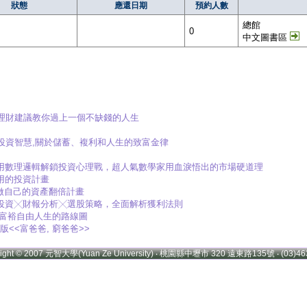
狀態
應還日期
預約人數
總館
0
中文圖書區
1招理財建議教你過上一個不缺錢的人生
0年投資智慧,關於儲蓄、複利和人生的致富金律
 善用數理邏輯解鎖投資心理戰，超人氣數學家用血淚悟出的市場硬道理
受用的投資計畫
 訂做自己的資產翻倍計畫
價值投資╳財報分析╳選股策略，全面解析獲利法則
享受富裕自由人生的路線圖
國版<<富爸爸, 窮爸爸>>
right © 2007 元智大學(Yuan Ze University) ‧ 桃園縣中壢市 320 遠東路135號 ‧ (03)46