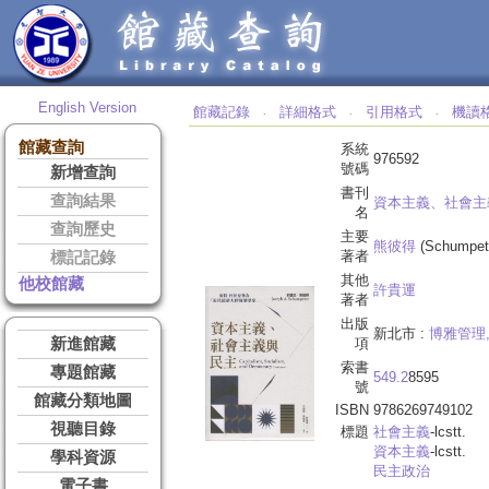
English Version
館藏記錄
詳細格式
引用格式
機讀
‧
‧
‧
館藏查詢
系統
976592
號碼
新增查詢
書刊
查詢結果
資本主義、社會主
名
查詢歷史
主要
熊彼得
(Schumpete
著者
標記記錄
其他
他校館藏
許貴運
著者
出版
新北市 :
博雅管理
新進館藏
項
索書
專題館藏
549.2
8595
號
館藏分類地圖
ISBN
9786269749102
視聽目錄
標題
社會主義
-lcstt.
資本主義
-lcstt.
學科資源
民主政治
電子書