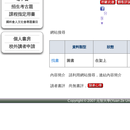
招生考古題
分
課程指定用書
享
國科會人文社會專題書目
▼
網站搜尋
個人書房
校外讀者申請
資料類型
狀態
找書
圖書
在架上
內容簡介
請利用網站搜尋，連結內容簡介
讀者書評
尚無書評，
Copyright © 2007 元智大學(Yuan Ze U