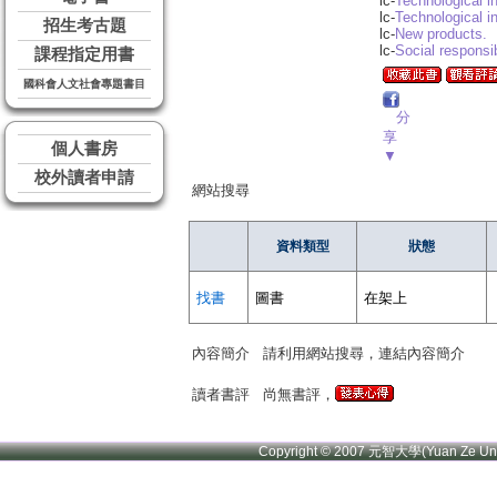
lc-
Technological i
lc-
Technological i
招生考古題
lc-
New products.
lc-
Social responsib
課程指定用書
國科會人文社會專題書目
分
享
個人書房
▼
校外讀者申請
網站搜尋
資料類型
狀態
找書
圖書
在架上
內容簡介
請利用網站搜尋，連結內容簡介
讀者書評
尚無書評，
Copyright © 2007 元智大學(Yuan Ze U