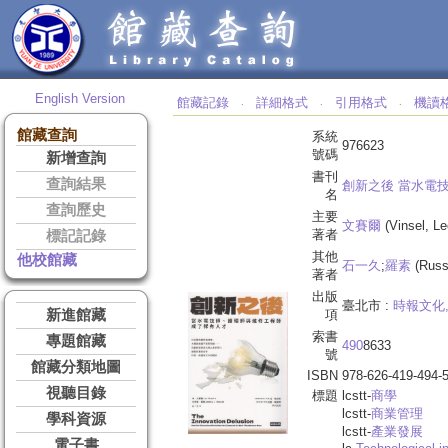
English Version
館藏記錄
詳細格式
引用格式
機讀
‧
‧
‧
館藏查詢
系統
976623
號碼
新增查詢
書刊
查詢結果
創新之後
當水電
名
查詢歷史
主要
文賽爾
(Vinsel, Le
著者
標記記錄
其他
他校館藏
石一久
;
羅素
(Russ
著者
出版
臺北市 :
時報文化
新進館藏
項
索書
專題館藏
490
8633
號
館藏分類地圖
ISBN
978-626-419-494-
視聽目錄
標題
lcstt-
商學
lcstt-
商業管理
學科資源
lcstt-
產業發展
電子書