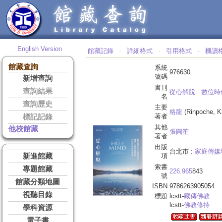
English Version
館藏記錄
詳細格式
引用格式
機讀
‧
‧
‧
館藏查詢
系統
976630
號碼
新增查詢
書刊
查詢結果
從心解脫 :
數位時
名
查詢歷史
主要
格龍
(Rinpoche, Ki
著者
標記記錄
其他
他校館藏
張圓笙
著者
出版
台北市 :
家庭傳媒
新進館藏
項
索書
專題館藏
226.965
843
號
館藏分類地圖
ISBN
9786263905054
視聽目錄
標題
lcstt-
藏傳佛教
lcstt-
佛教修持
學科資源
電子書