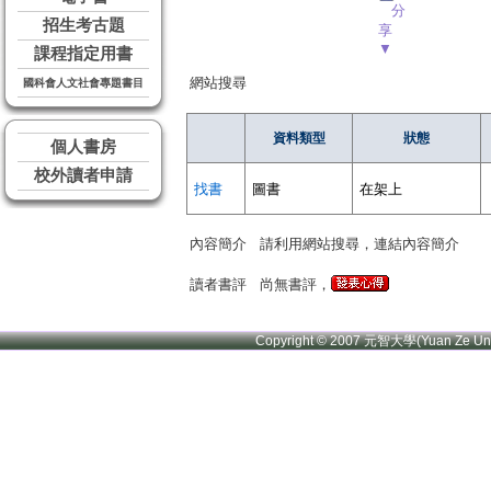
分
招生考古題
享
▼
課程指定用書
網站搜尋
國科會人文社會專題書目
資料類型
狀態
個人書房
校外讀者申請
找書
圖書
在架上
內容簡介
請利用網站搜尋，連結內容簡介
讀者書評
尚無書評，
Copyright © 2007 元智大學(Yuan Ze U