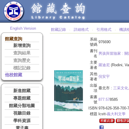
English Version
館藏記錄
詳細格式
引用格式
機讀
‧
‧
‧
館藏查詢
系統
976690
號碼
新增查詢
書刊
查詢結果
男孩與冒險家 :
關
名
查詢歷史
主要
羅迪尼
(Rodini, Va
著者
標記記錄
其他
他校館藏
倪安宇
著者
出版
臺北市 :
三采文化
新進館藏
項
索書
專題館藏
877.57
8585
號
館藏分類地圖
ISBN
978-626-358-700-
視聽目錄
標題
lcstt-
義大利文學
學科資源
電子書