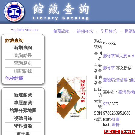
English Version
館藏記錄
詳細格式
引用格式
機讀
‧
‧
‧
館藏查詢
系統
977334
號碼
新增查詢
書刊
查詢結果
廖修平90大展 =
A
名
查詢歷史
主要
廖修平
專文撰稿
著者
標記記錄
其他
他校館藏
蕭瓊瑞
;
黃舒屏
;
曲
著者
出版
臺中市 :
臺灣美術
新進館藏
項
索書
專題館藏
937
8375
號
館藏分類地圖
ISBN
9786263951686
視聽目錄
標題
lcstt-
版畫
lcstt-
畫冊
學科資源
電子書