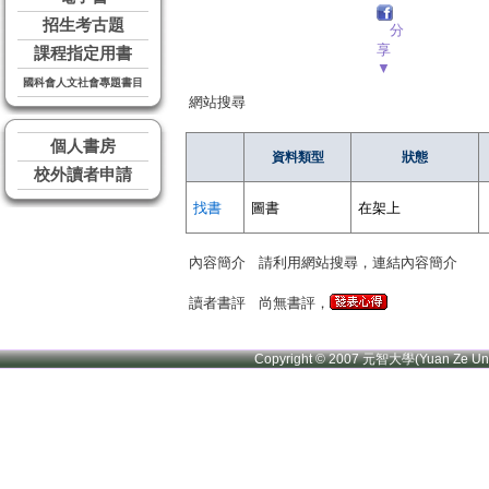
招生考古題
分
享
課程指定用書
▼
國科會人文社會專題書目
網站搜尋
個人書房
資料類型
狀態
校外讀者申請
找書
圖書
在架上
內容簡介
請利用網站搜尋，連結內容簡介
讀者書評
尚無書評，
Copyright © 2007 元智大學(Yuan Ze U