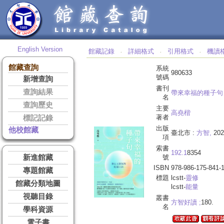
English Version
館藏記錄
詳細格式
引用格式
機讀
‧
‧
‧
館藏查詢
系統
980633
號碼
新增查詢
書刊
查詢結果
帶來幸福的種子句 
名
查詢歷史
主要
高堯楷
著者
標記記錄
出版
他校館藏
臺北市 :
方智,
202
項
索書
192.1
8354
新進館藏
號
ISBN
978-986-175-841-
專題館藏
標題
lcstt-
靈修
館藏分類地圖
lcstt-
能量
視聽目錄
叢書
方智好讀 ;
180.
名
學科資源
電子書