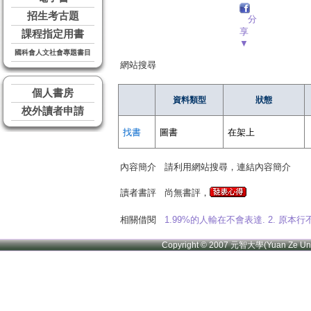
招生考古題
分
享
課程指定用書
▼
國科會人文社會專題書目
網站搜尋
個人書房
資料類型
狀態
校外讀者申請
找書
圖書
在架上
內容簡介
請利用網站搜尋，連結內容簡介
讀者書評
尚無書評，
相關借閱
1.99%的人輸在不會表達. 2. 原
Copyright © 2007 元智大學(Yuan Ze U