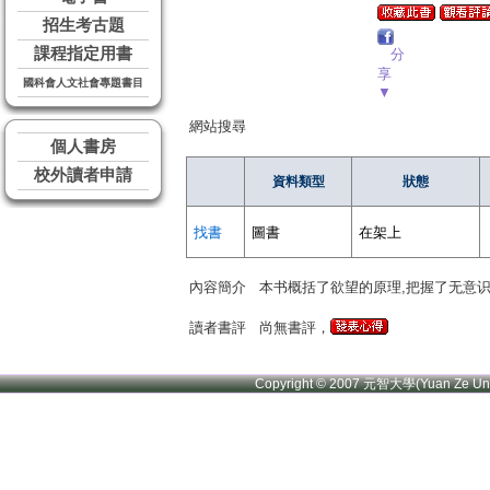
招生考古題
課程指定用書
分
享
國科會人文社會專題書目
▼
網站搜尋
個人書房
校外讀者申請
資料類型
狀態
找書
圖書
在架上
內容簡介
本书概括了欲望的原理,把握了无意识
讀者書評
尚無書評，
Copyright © 2007 元智大學(Yuan Ze U