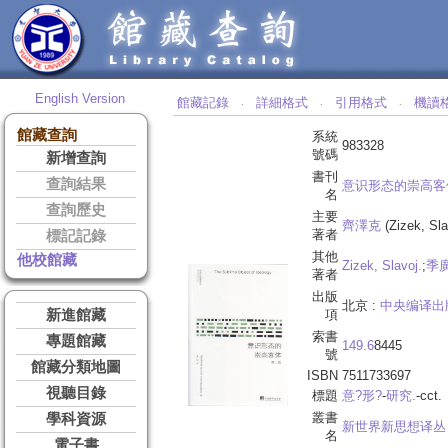
English Version
館藏記錄
詳細格式
引用格式
機讀
‧
‧
‧
館藏查詢
系統
983328
號碼
新增查詢
書刊
查詢結果
意识形态的崇高客体
名
查詢歷史
主要
齊澤克
(Zizek, Sla
著者
標記記錄
其他
他校館藏
Zizek, Slavoj.
;
季
著者
出版
北京 :
中央编译出
新進館藏
項
索書
專題館藏
149.6
8445
號
館藏分類地圖
ISBN
7511733697
視聽目錄
標題
意?形?
-
研究.
-cct.
叢書
學科資源
新世界新思想译丛
名
電子書